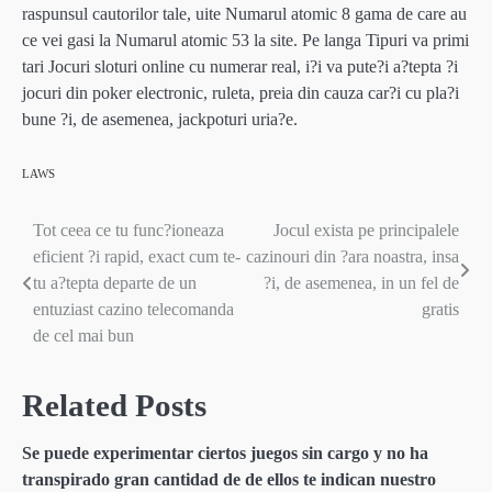
raspunsul cautorilor tale, uite Numarul atomic 8 gama de care au
ce vei gasi la Numarul atomic 53 la site. Pe langa Tipuri va primi
tari Jocuri sloturi online cu numerar real, i?i va pute?i a?tepta ?i
jocuri din poker electronic, ruleta, preia din cauza car?i cu pla?i
bune ?i, de asemenea, jackpoturi uria?e.
LAWS
Tot ceea ce tu func?ioneaza
Jocul exista pe principalele
Post
eficient ?i rapid, exact cum te-
cazinouri din ?ara noastra, insa
navigation
tu a?tepta departe de un
?i, de asemenea, in un fel de
entuziast cazino telecomanda
gratis
de cel mai bun
Related Posts
Se puede experimentar ciertos juegos sin cargo y no ha
transpirado gran cantidad de de ellos te indican nuestro