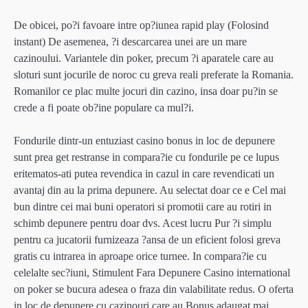
De obicei, po?i favoare intre op?iunea rapid play (Folosind
instant) De asemenea, ?i descarcarea unei are un mare
cazinoului. Variantele din poker, precum ?i aparatele care au
sloturi sunt jocurile de noroc cu greva reali preferate la Romania.
Romanilor ce plac multe jocuri din cazino, insa doar pu?in se
crede a fi poate ob?ine populare ca mul?i.
Fondurile dintr-un entuziast casino bonus in loc de depunere
sunt prea get restranse in compara?ie cu fondurile pe ce lupus
eritematos-ati putea revendica in cazul in care revendicati un
avantaj din au la prima depunere. Au selectat doar ce e Cel mai
bun dintre cei mai buni operatori si promotii care au rotiri in
schimb depunere pentru doar dvs. Acest lucru Pur ?i simplu
pentru ca jucatorii furnizeaza ?ansa de un eficient folosi greva
gratis cu intrarea in aproape orice turnee. In compara?ie cu
celelalte sec?iuni, Stimulent Fara Depunere Casino international
on poker se bucura adesea o fraza din valabilitate redus. O oferta
in loc de depunere cu cazinouri care au Bonus adaugat mai