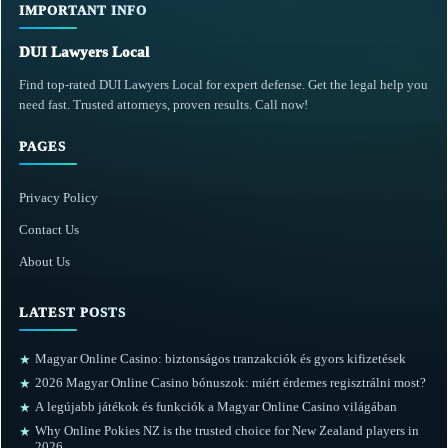
IMPORTANT INFO
DUI Lawyers Local
Find top-rated DUI Lawyers Local for expert defense. Get the legal help you
need fast. Trusted attorneys, proven results. Call now!
PAGES
Privacy Policy
Contact Us
About Us
LATEST POSTS
Magyar Online Casino: biztonságos tranzakciók és gyors kifizetések
★
2026 Magyar Online Casino bónuszok: miért érdemes regisztrálni most?
★
A legújabb játékok és funkciók a Magyar Online Casino világában
★
Why Online Pokies NZ is the trusted choice for New Zealand players in
★
2026