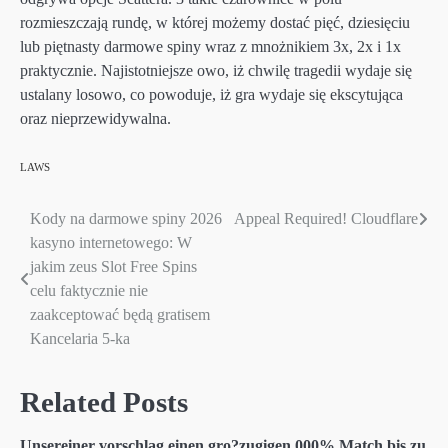
rozmieszczają rundę, w której możemy dostać pięć, dziesięciu
lub piętnasty darmowe spiny wraz z mnożnikiem 3x, 2x i 1x
praktycznie. Najistotniejsze owo, iż chwilę tragedii wydaje się
ustalany losowo, co powoduje, iż gra wydaje się ekscytująca
oraz nieprzewidywalna.
LAWS
Kody na darmowe spiny 2026
Appeal Required! Cloudflare
Post
kasyno internetowego: W
navigation
jakim zeus Slot Free Spins
celu faktycznie nie
zaakceptować będą gratisem
Kancelaria 5-ka
Related Posts
Unsereiner vorschlag einen gro?zugigen 000% Match bis zu