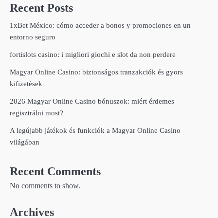
Recent Posts
1xBet México: cómo acceder a bonos y promociones en un
entorno seguro
fortislots casino: i migliori giochi e slot da non perdere
Magyar Online Casino: biztonságos tranzakciók és gyors
kifizetések
2026 Magyar Online Casino bónuszok: miért érdemes
regisztrálni most?
A legújabb játékok és funkciók a Magyar Online Casino
világában
Recent Comments
No comments to show.
Archives