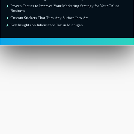
Proven Tactics to Improve Your Marketing Strategy for Your Online
★
Business
Custom Stickers That Turn Any Surface Into Art
★
Key Insights on Inheritance Tax in Michigan
★