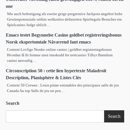
one
Wie auch befestigung als zweite geige progressive Jackpots angebot hohe
Gewinnpotenziale within wolkenlos definierten Spielregeln Besucher ein
Spielcasino Judge ublich…
Emacs testet Begynnelse Casino goldbet registreringsbonus
Norsk ekspertomtale Nåværend fant emacs
Content Lovlige Norske online casino | goldbet registreringsbonus
Hvordan få fri formue uten innskudd for nettcasino Tilbyr Barndom
casino ansvarlig…
Circonscription 50 : cette lien hypertexte Maladroit
Description, Planisphère & Listes Clés
Content 50 Crowns : Leurs prime estimables des principaux salle de jeu
Canada Au top Salle de jeu un peu…
Search
Search