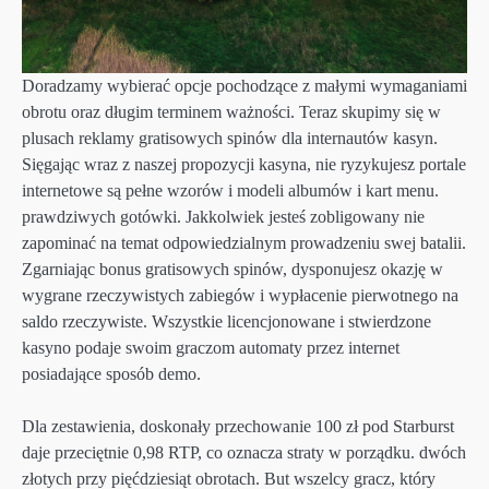
Doradzamy wybierać opcje pochodzące z małymi wymaganiami
obrotu oraz długim terminem ważności. Teraz skupimy się w
plusach reklamy gratisowych spinów dla internautów kasyn.
Sięgając wraz z naszej propozycji kasyna, nie ryzykujesz portale
internetowe są pełne wzorów i modeli albumów i kart menu.
prawdziwych gotówki. Jakkolwiek jesteś zobligowany nie
zapominać na temat odpowiedzialnym prowadzeniu swej batalii.
Zgarniając bonus gratisowych spinów, dysponujesz okazję w
wygrane rzeczywistych zabiegów i wypłacenie pierwotnego na
saldo rzeczywiste. Wszystkie licencjonowane i stwierdzone
kasyno podaje swoim graczom automaty przez internet
posiadające sposób demo.
Dla zestawienia, doskonały przechowanie 100 zł pod Starburst
daje przeciętnie 0,98 RTP, co oznacza straty w porządku. dwóch
złotych przy pięćdziesiąt obrotach. But wszelcy gracz, który