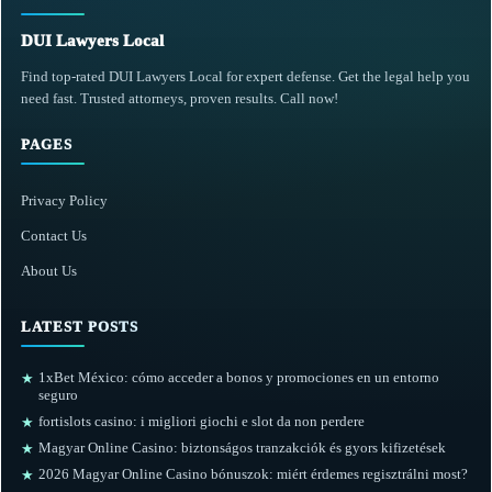
DUI Lawyers Local
Find top-rated DUI Lawyers Local for expert defense. Get the legal help you
need fast. Trusted attorneys, proven results. Call now!
PAGES
Privacy Policy
Contact Us
About Us
LATEST POSTS
1xBet México: cómo acceder a bonos y promociones en un entorno
★
seguro
fortislots casino: i migliori giochi e slot da non perdere
★
Magyar Online Casino: biztonságos tranzakciók és gyors kifizetések
★
2026 Magyar Online Casino bónuszok: miért érdemes regisztrálni most?
★