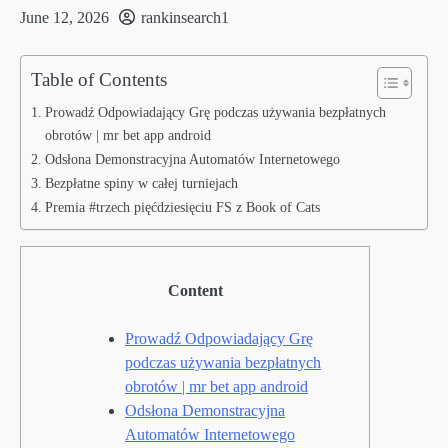
June 12, 2026
rankinsearch1
Table of Contents
Prowadź Odpowiadający Grę podczas używania bezpłatnych
obrotów | mr bet app android
Odsłona Demonstracyjna Automatów Internetowego
Bezpłatne spiny w całej turniejach
Premia #trzech pięćdziesięciu FS z Book of Cats
Content
Prowadź Odpowiadający Grę
podczas używania bezpłatnych
obrotów | mr bet app android
Odsłona Demonstracyjna
Automatów Internetowego