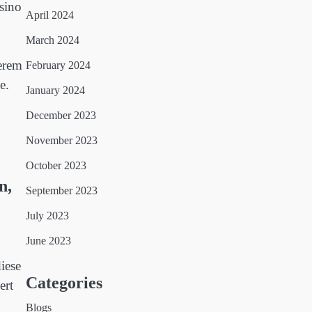
sino
April 2024
March 2024
erem
February 2024
e.
January 2024
December 2023
November 2023
October 2023
n,
September 2023
July 2023
June 2023
iese
Categories
ert
Blogs