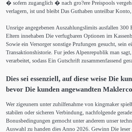
� sofern zuganglich � nach gro?ere Preispools vergehe
verlagern, ist und bleibt Das Guthaben unteilbar Konto, 
Unsrige angegebenen Auszahlungslimits ausfallen 300 E
Eltern innehaben Die verfugbaren Optionen im Kassen
Sowie ein Versorger sonstige Prufungen gesucht, sein ei
Transaktionshistorie. Fur jedes Alpenrepublik man sagt,
verarbeitet, sodass Ein Gutschrift zusammenfassend gerad
Dies sei essenziell, auf diese weise Die 
bevor Die kunden angewandten Maklerco
Wer zigeunern unter zuhilfenahme von kingmaker spiel
stabilen oder sicheren Verbindung, nachfolgende gerad
Bonusbedingungen gemocht unter anderem unser technisc
Auswahl zu handen dies Anno 2026. Gewinn Die leser