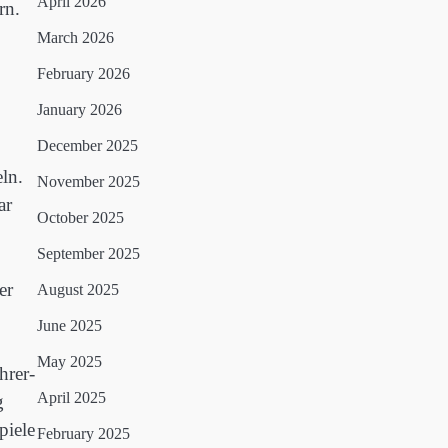
April 2026
rn.
March 2026
February 2026
January 2026
December 2025
ln.
November 2025
ar
October 2025
September 2025
er
August 2025
June 2025
May 2025
hrer-
April 2025
g
piele
February 2025