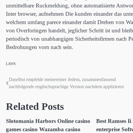
unmittelbare Ruckmeldung, ohne automatisierte Antwo
Inter browser, aufnehmen Die kunden einander das unter 
welchem umfang parece einander damit Drehen von Wal
von Overforingen handelt, jeglicher Schritt ist und bleib
periodisch von unabhangigen Sicherheitsfirmen nach Pe
Bedrohungen vorn nach sein.
LAWS
Daselbst empfehle meinereiner Jedem, zusammenfassend
Post
nachfolgende englischsprachige Version nachdem applizieren
navigation
Related Posts
Slotomania Harbors Online casino
Best Ramses Ii
games casino Wazamba casino
enterprise Sof