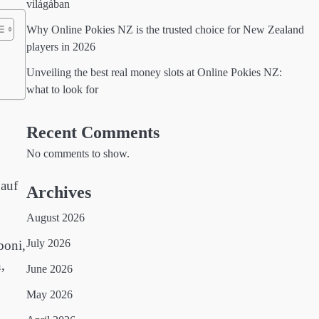
világában
Why Online Pokies NZ is the trusted choice for New Zealand
players in 2026
Unveiling the best real money slots at Online Pokies NZ:
what to look for
Recent Comments
No comments to show.
 auf
Archives
August 2026
July 2026
boni,
,
June 2026
May 2026