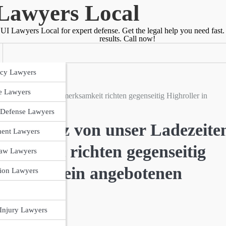
Lawyers Local
UI Lawyers Local for expert defense. Get the legal help you need fast.
results. Call now!
cy Lawyers
e Lawyers
richt gehen, die aufmerksamkeit richten gegenseitig Highroller in
 Defense Lawyers
er einsatz von unser Ladezeite
ent Lawyers
ksamkeit richten gegenseitig
Law Lawyers
urbulenz ein angebotenen
ion Lawyers
 Injury Lawyers