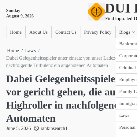
DUI 
Skip
Sunday
to
August 9, 2026
content
Find top-rated D
Home
About Us
Contact Us
Privacy Policy
Blogs
Bankrupt
Home
Laws
Corporat
Dabei Gelegenheitsspieler unter einsatz von unser Ladezeiten vor ge
nachfolgende Turbulenz ein angebotenen Automaten
Criminal
Dabei Gelegenheitsspieler unt
Employm
vor gericht gehen, die aufmer
Family 
Highroller in nachfolgende T
Immigrat
Automaten
Laws
Personal
June 5, 2026
rankinsearch1