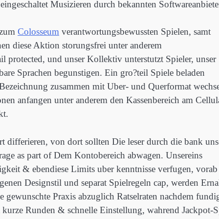
ingeschaltet Musizieren durch bekannten Softwareanbiete
n zum
Colosseum
verantwortungsbewussten Spielen, samt
hen diese Aktion storungsfrei unter anderem
l protected, und unser Kollektiv unterstutzt Spieler, unser
gbare Sprachen begunstigen. Ein gro?teil Spiele beladen
a? Bezeichnung zusammen mit Uber- und Querformat wechse
onen anfangen unter anderem den Kassenbereich am Cellul
kt.
ifferieren, von dort sollten Die leser durch die bank uns
rage as part of Dem Kontobereich abwagen. Unsereins
tigkeit & ebendiese Limits uber kenntnisse verfugen, vorab
igenen Designstil und separat Spielregeln cap, werden Erna
ige gewunschte Praxis abzuglich Ratselraten nachdem fundi
 kurze Runden & schnelle Einstellung, wahrend Jackpot-S