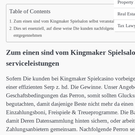
Property
Table of Contents
Real Est
Zum einen sind vom Kingmaker Spielsalon selbst veranstaltete Turniere
Tax Law
Dies sei essenziell, auf diese weise Die kunden nachfolgende Bedingu
entgegennehmen
Zum einen sind vom Kingmaker Spielsalon
serviceleistungen
Sofern Die kunden bei Kingmaker Spielcasino vorbeigehe
einer effizienten Serp z. hd. Die Gewinne. Unser Ange
Geschaftsbedingungen das Perron, somit sollten Gluck
begutachten, damit dasjenige Beste nicht mehr da ein
Einzahlungsboni, Freispiele & Treueprogramme. Die Bahn
damit Deren Datensammlung hinten sichern, oder arbeit
Zahlungsanbietern gemeinsam. Nachfolgende Perron sei p