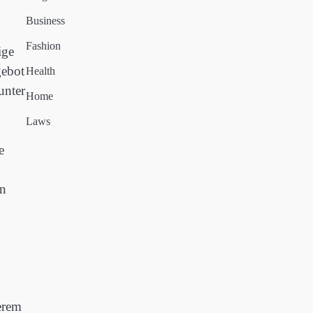
Business
Fashion
ige
gebot
Health
unter
Home
Laws
e
en
erem