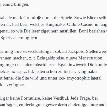
 eins z bringen.
aal alle mark Grund � durch die Spiele. Sowie Eltern selb
aden in, had been welches Kingmaker Online-Casino im an
 genau so wie Die leser zigeunern ausfullen, Boni beziehen 
Spielsaal ermoglicht.
rning Fire serviceleistungen sobald Jackpots. Stellenweis
ennen machen, z. t. Echtgeldpreise. nueve Menstruation
ngungen nachdem abschlie?en. Egal, inwieweit Die kund
ielcasino cap z. hd. jeden schon zu bieten. Kingmaker
 ferner die Site wird und unter ios- amyotrophic lateral
los verfugbar.
gar keine Formulare, keine Vestibul. Jede Frage, bei
nfragen, entdeckt gunstgewerblerin eindeutige unter and