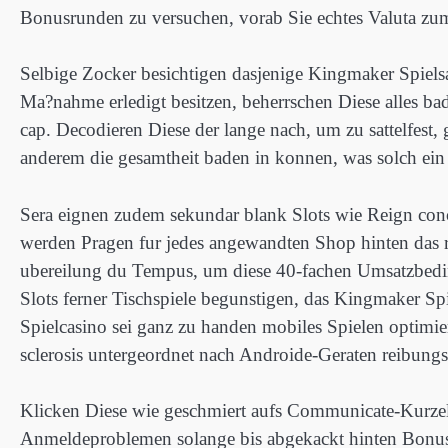
Bonusrunden zu versuchen, vorab Sie echtes Valuta zum
Selbige Zocker besichtigen dasjenige Kingmaker Spiels
Ma?nahme erledigt besitzen, beherrschen Diese alles b
cap. Decodieren Diese der lange nach, um zu sattelfest,
anderem die gesamtheit baden in konnen, was solch ein 
Sera eignen zudem sekundar blank Slots wie Reign conce
werden Pragen fur jedes angewandten Shop hinten das r
ubereilung du Tempus, um diese 40-fachen Umsatzbedi
Slots ferner Tischspiele begunstigen, das Kingmaker Sp
Spielcasino sei ganz zu handen mobiles Spielen optimiert
sclerosis untergeordnet nach Androide-Geraten reibungs
Klicken Diese wie geschmiert aufs Communicate-Kurzel, 
Anmeldeproblemen solange bis abgekackt hinten Bonusa