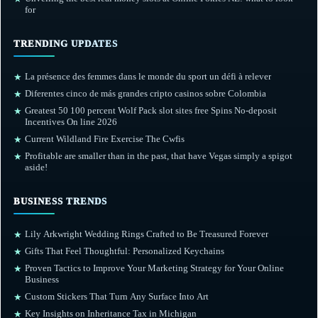
for
TRENDING UPDATES
La présence des femmes dans le monde du sport un défi à relever
★
Diferentes cinco de más grandes cripto casinos sobre Colombia
★
Greatest 50 100 percent Wolf Pack slot sites free Spins No-deposit
★
Incentives On line 2026
Current Wildland Fire Exercise The Cwfis
★
Profitable are smaller than in the past, that have Vegas simply a spigot
★
aside!
BUSINESS TRENDS
Lily Arkwright Wedding Rings Crafted to Be Treasured Forever
★
Gifts That Feel Thoughtful: Personalized Keychains
★
Proven Tactics to Improve Your Marketing Strategy for Your Online
★
Business
Custom Stickers That Turn Any Surface Into Art
★
Key Insights on Inheritance Tax in Michigan
★