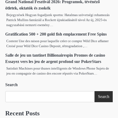
Grand National Fesztivál 2026: Programok, tévénéző
ötletek, oktatók és zsokék
Bejegyzések Hogyan fogadjunk sportra: Hatalmas szövetségi rohamozás
Patrick Mullins fantáziál a Rockett újrakiadásától távol Az új, 2025-ös
nagyszabású nemzeti esemény…
Gratification 500 + 200 gold fish emplacement Free Spins
Content Une des raison pour laquelle créer ce compte Wild Dice affamer
Croisé pour Wild Dice Casino Deposit, rétrogradation ,…
Salle de jeu un tantinet Billionairespin Promos de casino
Essayez vers les jeu de argent profond sur PokerStars
Satisfait Machines pour thunes intelligents de Windows Phone Sujets de
jeu en compagnie de casino des encore réputés via PokerStars…
Search
Search
Recent Posts