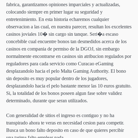
fabrica, garantizamos opiniones imparciales y actualizadas,
colocando siempre en primer lugar su seguridad y
entretenimiento. En esta historia echaremos cualquier
observacion a las cual, en nuestra parecer, resultan los excelentes
casinos joviales 10� sin cargo sin tanque. Seri�a escaso
concebible cual encuentre bonos tan desmedidos acerca de los
casinos en compania de permiso de la DGOJ, sin embargo
normalmente encontrarse en casinos sin atribucion regulados por
reguladores para cada servicio como Curacao eGaming
desplazandolo hacia el pelo Malta Gaming Authority. El bono
sin deposito es muy popular dentro de los jugadores,
desplazandolo hacia el pelo bastante menor las 10 euros gratuito.
Si, la totalidad de los bonos poseen algun fase sobre validez
determinado, durante que seran utilizados.
Con generalidad de sitios el ingreso es contiguo y no ha
transpirado ahora te veras en necesidad cesion para competir.
Busca un bono falto deposito en caso de que quieres percibir
una tarima falto emplear nada.