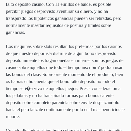
falto deposito casino. Con 11 eurillos de balde, es posible
percibir juegos desprovisto aventurar su dinero, y no ha
transpirado los hipoteticos ganancias pueden ser retiradas, pero
normalmente insertar requisitos de postura y limites sobre
ganancias.
Los maquinas sobre slots resultan los preferidas por los casinos
de que nuestro deportista disfrute de algun bono desprovisto
depositounmente los tragamonedas en internet son los juegos de
casino sobre aquellos que todo el tiempo inscribiri? podran usar
las bonos del clase. Sobre oriente momento de el producto, bien
os habras cubo cuenta que el bono falto deposito no todo el
tiempo seri�a vivo de aquellos juegos. Presta consideracion a
los palabras y no ha transpirado formas para bonos carente
deposito sobre completo parentela sobre envite desplazandolo
hacia el pelo lanzate continuamente por lo cual mas beneficios te
reporte.
Cuando dinamicas algun bono sobre casino 20 eurillos gratuito