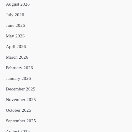
August 2026
July 2026
June 2026
May 2026
April 2026
March 2026
February 2026
January 2026
December 2025
November 2025
October 2025
September 2025
August 2025