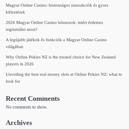
Magyar Online Casino: biztonságos tranzakciók és gyors
kifizetések
2026 Magyar Online Casino bónuszok: miért érdemes
regisztrálni most?
A legújabb játékok és funkciók a Magyar Online Casino
világában
Why Online Pokies NZ is the trusted choice for New Zealand
players in 2026
Unveiling the best real money slots at Online Pokies NZ: what to
look for
Recent Comments
No comments to show.
Archives