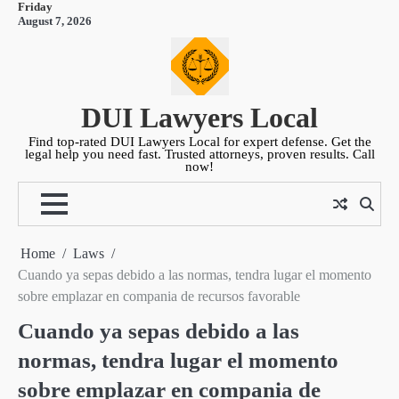
Friday
Skip
August 7, 2026
to
content
DUI Lawyers Local
Find top-rated DUI Lawyers Local for expert defense. Get the
legal help you need fast. Trusted attorneys, proven results. Call
now!
Home
Laws
Cuando ya sepas debido a las normas, tendra lugar el momento
sobre emplazar en compania de recursos favorable
Cuando ya sepas debido a las
normas, tendra lugar el momento
sobre emplazar en compania de