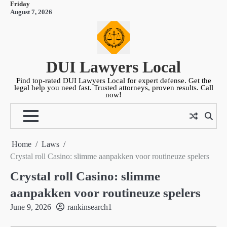
Friday
Skip
August 7, 2026
to
content
DUI Lawyers Local
Find top-rated DUI Lawyers Local for expert defense. Get the
legal help you need fast. Trusted attorneys, proven results. Call
now!
Home
Laws
Crystal roll Casino: slimme aanpakken voor routineuze spelers
Crystal roll Casino: slimme
aanpakken voor routineuze spelers
June 9, 2026
rankinsearch1