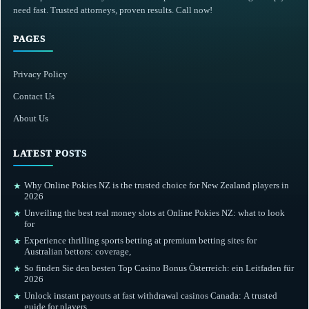
need fast. Trusted attorneys, proven results. Call now!
PAGES
Privacy Policy
Contact Us
About Us
LATEST POSTS
Why Online Pokies NZ is the trusted choice for New Zealand players in
★
2026
Unveiling the best real money slots at Online Pokies NZ: what to look
★
for
Experience thrilling sports betting at premium betting sites for
★
Australian bettors: coverage,
So finden Sie den besten Top Casino Bonus Österreich: ein Leitfaden für
★
2026
Unlock instant payouts at fast withdrawal casinos Canada: A trusted
★
guide for players