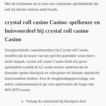
Met dit fundament zet je neer een consistente speelmethode die
ook bij slechte reeksen stand houdt.
crystal roll casino Casino: spelkeuze en
huisvoordeel bij crystal roll casino
Casino
Doorgewinterde casinobezoekers bij Crystal roll Casino
beseffen dat de keuze van het spel het potentiële winst direct
mede bepaalt. crystal roll casino Casino biedt een groot
spelaanbod waarbij de k2 casino review aantoont dat de
klassieke spelen blackjack en videopoker de kleinste statistische
huisvoordelen hebben. Ken de terugbetalingspercentage van
iedere casinoautomaat en ga voor spelvormen die hoger dan
96% RTP scoren.
Verlaag de casinorand bij blackjack door