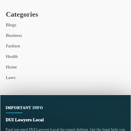
Categories
Blogs
Business
Fashion
Health
Home
Laws
IMPORTANT INFO
DUI Lawyers Local
Find top-rated DUI Lawyers Local for expert defense. Get the legal help you