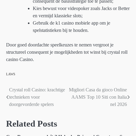
consequent de basisstrategie toe te passen;
Kies bewust voor videopoker zoals Jacks or Better
en vermijd klassieke slots;
Gebruik de k1 casino mobiele app om je
spelstatistieken bij te houden.
Door goed doordachte speelkeuzes te nemen vergroot je
structureel consequent je mogelijkheden tot winst bij crystal roll
casino Casino.
LAWS
Crystal roll Casino: krachtige
Migliori Casa da gioco Online
Post
technieken voor
AAMS Top 10 Siti con Italia
navigation
doorgevorderde spelers
nel 2026
Related Posts