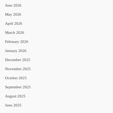
June 2026
May 2026
April 2026
March 2026
February 2026
January 2026
December 2025
November 2025
October 2025
September 2025
August 2025
June 2025