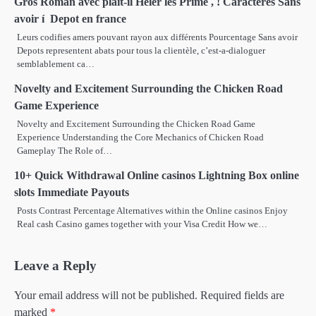
Gros Roman avec plaît-il Heler les Prime , ! Caracteres Sans
avoir í Depot en france
Leurs codifies amers pouvant rayon aux différents Pourcentage Sans avoir
Depots representent abats pour tous la clientèle, c’est-a-dialoguer
semblablement ca…
Novelty and Excitement Surrounding the Chicken Road
Game Experience
Novelty and Excitement Surrounding the Chicken Road Game
Experience Understanding the Core Mechanics of Chicken Road
Gameplay The Role of…
10+ Quick Withdrawal Online casinos Lightning Box online
slots Immediate Payouts
Posts Contrast Percentage Alternatives within the Online casinos Enjoy
Real cash Casino games together with your Visa Credit How we…
Leave a Reply
Your email address will not be published.
Required fields are
marked
*