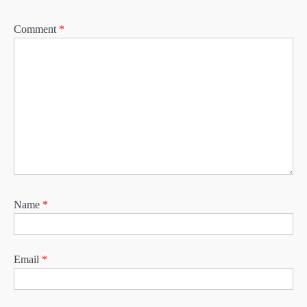
Comment
*
Name
*
Email
*