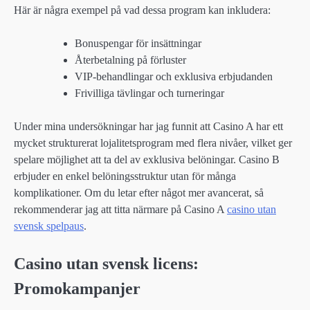
Här är några exempel på vad dessa program kan inkludera:
Bonuspengar för insättningar
Återbetalning på förluster
VIP-behandlingar och exklusiva erbjudanden
Frivilliga tävlingar och turneringar
Under mina undersökningar har jag funnit att Casino A har ett
mycket strukturerat lojalitetsprogram med flera nivåer, vilket ger
spelare möjlighet att ta del av exklusiva belöningar. Casino B
erbjuder en enkel belöningsstruktur utan för många
komplikationer. Om du letar efter något mer avancerat, så
rekommenderar jag att titta närmare på Casino A
casino utan
svensk spelpaus
.
Casino utan svensk licens:
Promokampanjer