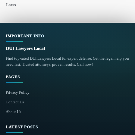
Laws
IMPORTANT INFO
DUI Lawyers Local
Find top-rated DUI Lawyers Local for expert defense. Get the legal help you
need fast. Trusted attorneys, proven results. Call now!
PAGES
Privacy Policy
Contact Us
About Us
LATEST POSTS