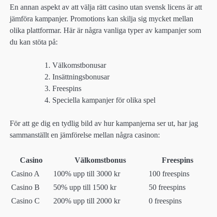
En annan aspekt av att välja rätt casino utan svensk licens är att
jämföra kampanjer. Promotions kan skilja sig mycket mellan
olika plattformar. Här är några vanliga typer av kampanjer som
du kan stöta på:
Välkomstbonusar
Insättningsbonusar
Freespins
Speciella kampanjer för olika spel
För att ge dig en tydlig bild av hur kampanjerna ser ut, har jag
sammanställt en jämförelse mellan några casinon:
Casino
Välkomstbonus
Freespins
Casino A
100% upp till 3000 kr
100 freespins
Casino B
50% upp till 1500 kr
50 freespins
Casino C
200% upp till 2000 kr
0 freespins