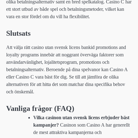
olika betalningsalternativ samt en bred spelkatalog. Casino C har
ett stort utbud av både spel och betalningsmetoder, vilket kan
vara en stor fördel om du vill ha flexibilitet.
Slutsats
Att välja rätt casino utan svensk licens bankid promotions and
loyalty programs innebär att noggrant överväga faktorer som
användarvänlighet, lojalitetsprogram, promotions och
betalningsalternativ. Beroende på dina spelvanor kan Casino A
eller Casino C vara bäst för dig. Se till att jämföra de olika
alternativen för att hitta det som matchar dina specifika behov
och önskemål.
Vanliga frågor (FAQ)
Vilka casinon utan svensk licens erbjuder bäst
kampanjer?
Casinon som Casino A har generellt
de mest attraktiva kampanjerna och