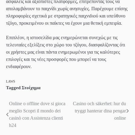
ασφαλείς και αξιόπιστες πλατφόρμες, επιτρέποντάς τους να
απολαμβάνουν το παιχνίδι χωρίς ανησυχίες. Παρέχουμε επίσης
πληροφορίες σχετικά με στρατηγικές παιχνιδιού και υπεύθυνο
τζόγο, προκειμένου οι παίκτες να έχουν μια θετική εμπειρία.
Επιπλέον, η ιστοσελίδα μας ενημερώνεται συνεχώς με τις
τελευταίες εξελίξεις στο χώρο του τζόγου, διασφαλίζοντας ότι
οι χρήστες μας είναι πάντα ενημερωμένοι για τις καλύτερες
επιλογές και τις νέες προσφορές που μπορεί να τους
ενδιαφέρουν.
LAWS
Tagged
Στοίχημα
Online o offline dove si gioca
Casino och säkerhet: hur du
Post
meglio Scopri il mondo dei
tryggt hanterar dina pengar
navigation
casinò con Assistenza clienti
online
h24