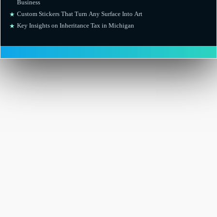
Business
Custom Stickers That Turn Any Surface Into Art
★
Key Insights on Inheritance Tax in Michigan
★