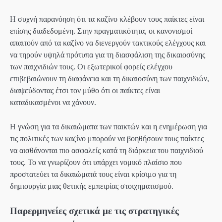
Η συχνή παρανόηση ότι τα καζίνο κλέβουν τους παίκτες είναι
επίσης διαδεδομένη. Στην πραγματικότητα, οι κανονισμοί
απαιτούν από τα καζίνο να διενεργούν τακτικούς ελέγχους και
να τηρούν υψηλά πρότυπα για τη διασφάλιση της δικαιοσύνης
των παιχνιδιών τους. Οι εξωτερικοί φορείς ελέγχου
επιβεβαιώνουν τη διαφάνεια και τη δικαιοσύνη των παιχνιδιών,
διαψεύδοντας έτσι τον μύθο ότι οι παίκτες είναι
καταδικασμένοι να χάνουν.
Η γνώση για τα δικαιώματα των παικτών και η ενημέρωση για
τις πολιτικές των καζίνο μπορούν να βοηθήσουν τους παίκτες
να αισθάνονται πιο ασφαλείς κατά τη διάρκεια του παιχνιδιού
τους. Το να γνωρίζουν ότι υπάρχει νομικό πλαίσιο που
προστατεύει τα δικαιώματά τους είναι κρίσιμο για τη
δημιουργία μιας θετικής εμπειρίας στοιχηματισμού.
Παρερμηνείες σχετικά με τις στρατηγικές