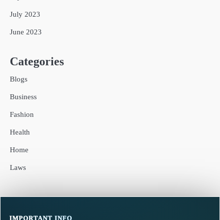
July 2023
June 2023
Categories
Blogs
Business
Fashion
Health
Home
Laws
IMPORTANT INFO