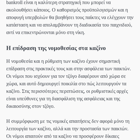
bankroll είναι η καλύτερη στρατηγική που μπορεί να
ακολουθήσει κάποιος. Ο καθορισμός προϋπολογισμών και η
αποφυγή υπερβολών θα βοηθήσει τους παίκτες να ελέγχουν την
κατάσταση και να απολαμβάνουν τη διαδικασία του παιχνιδιού,
αντί να επικεντρώνονται μόνο στη νίκη.
Η επίδραση της νομοθεσίας στα καζίνο
Η νομοθεσία και η ρύθμιση των καζίνο έχουν σημαντική
επίδραση στις πρακτικές τους και στην ασφάλεια των παικτών.
Οι νόμοι που ισχύουν για τον τζόγο διαφέρουν από χώρα σε
χώρα, και αυτό δημιουργεί ποικιλία στο πώς λειτουργούν τα
καζίνο. Στις περισσότερες περιπτώσεις, οι ρυθμιστικές αρχές
είναι υπεύθυνες για τη διασφάλιση της ασφάλειας και της
δικαιοσύνης στον τζόγο.
Η συμμόρφωση με τις νομικές απαιτήσεις δεν αφορά μόνο τη
λειτουργία των καζίνο, αλλά και την προστασία των παικτών.
Οι νόμοι απαιτούν από τα καζίνο να προσφέρουν δίκαιες