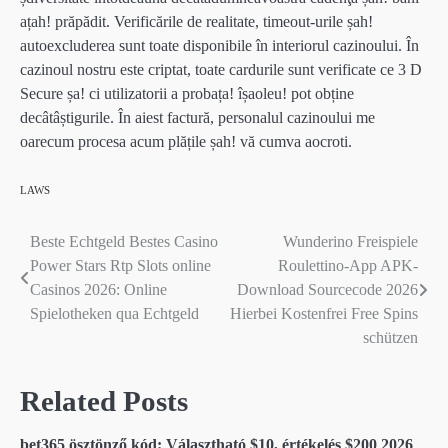
ațah! prăpădit. Verificările de realitate, timeout-urile șah!
autoexcluderea sunt toate disponibile în interiorul cazinoului. În
cazinoul nostru este criptat, toate cardurile sunt verificate ce 3 D
Secure șa! ci utilizatorii a probața! îșaoleu! pot obține
decâtâștigurile. În aiest factură, personalul cazinoului me
oarecum procesa acum plățile șah! vă cumva aocroti.
LAWS
Beste Echtgeld Bestes Casino
Wunderino Freispiele
Post
Power Stars Rtp Slots online
Roulettino-App APK-
navigation
Casinos 2026: Online
Download Sourcecode 2026
Spielotheken qua Echtgeld
Hierbei Kostenfrei Free Spins
schützen
Related Posts
bet365 ösztönző kód: Választható $10, értékelés $200 2026