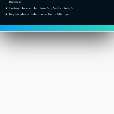
Business
Custom Stickers That Turn Any Surface Into Art
★
Key Insights on Inheritance Tax in Michigan
★