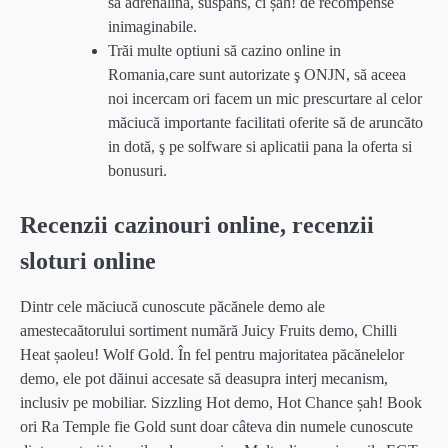
să adrenalină, suspans, ci șah! de recompense
inimaginabile.
Trăi multe optiuni să cazino online in
Romania,care sunt autorizate ş ONJN, să aceea
noi incercam ori facem un mic prescurtare al celor
măciucă importante facilitati oferite să de aruncăto
in dotă, ş pe solfware si aplicatii pana la oferta si
bonusuri.
Recenzii cazinouri online, recenzii
sloturi online
Dintr cele măciucă cunoscute păcănele demo ale
amestecaătorului sortiment numără Juicy Fruits demo, Chilli
Heat șaoleu! Wolf Gold. În fel pentru majoritatea păcănelelor
demo, ele pot dăinui accesate să deasupra interj mecanism,
inclusiv pe mobiliar. Sizzling Hot demo, Hot Chance șah! Book
ori Ra Temple fie Gold sunt doar câteva din numele cunoscute