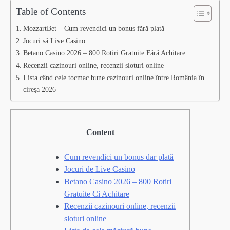
Table of Contents
MozzartBet – Cum revendici un bonus fără plată
Jocuri să Live Casino
Betano Casino 2026 – 800 Rotiri Gratuite Fără Achitare
Recenzii cazinouri online, recenzii sloturi online
Lista când cele tocmac bune cazinouri online între România în
cireşa 2026
Content
Cum revendici un bonus dar plată
Jocuri de Live Casino
Betano Casino 2026 – 800 Rotiri
Gratuite Ci Achitare
Recenzii cazinouri online, recenzii
sloturi online