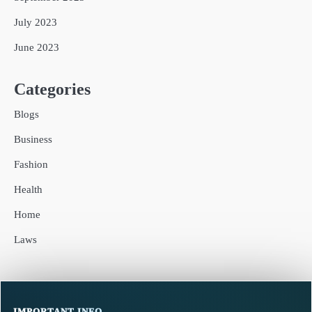
July 2023
June 2023
Categories
Blogs
Business
Fashion
Health
Home
Laws
IMPORTANT INFO