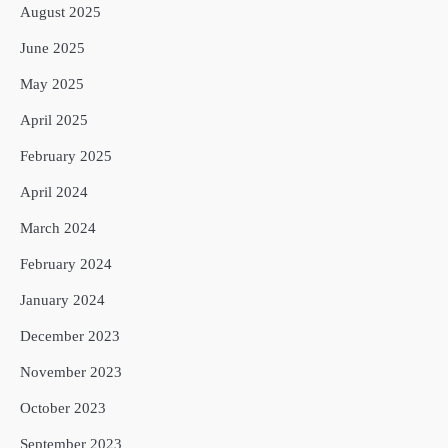
August 2025
June 2025
May 2025
April 2025
February 2025
April 2024
March 2024
February 2024
January 2024
December 2023
November 2023
October 2023
September 2023