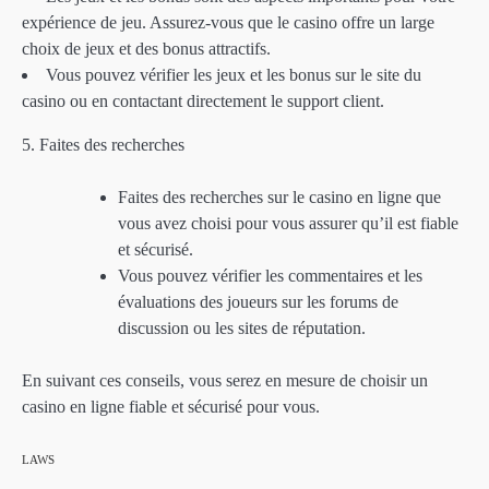
expérience de jeu. Assurez-vous que le casino offre un large
choix de jeux et des bonus attractifs.
Vous pouvez vérifier les jeux et les bonus sur le site du
casino ou en contactant directement le support client.
5. Faites des recherches
Faites des recherches sur le casino en ligne que
vous avez choisi pour vous assurer qu’il est fiable
et sécurisé.
Vous pouvez vérifier les commentaires et les
évaluations des joueurs sur les forums de
discussion ou les sites de réputation.
En suivant ces conseils, vous serez en mesure de choisir un
casino en ligne fiable et sécurisé pour vous.
LAWS