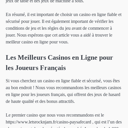
jeux de table et des jeux de machine à sous.
En résumé, il est important de choisir un casino en ligne fiable et
sécurisé pour jouer. Il est également important de vérifier les
conditions de jeu et les règles du jeu avant de commencer à
jouer. Nous espérons que cet article vous a aidé à trouver le
meilleur casino en ligne pour vous.
Les Meilleurs Casinos en Ligne pour
les Joueurs Français
Si vous cherchez un casino en ligne fiable et sécurisé, vous êtes
au bon endroit ! Nous vous recommandons les meilleurs casinos
en ligne pour les joueurs français, qui offrent des jeux de hasard
de haute qualité et des bonus attractifs.
Le premier casino que nous vous recommandons est le
https://www.letsrocknjam.fr/casino-paysafecard , qui est l’un des