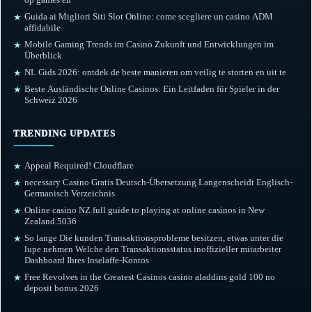
Guida ai Migliori Siti Slot Online: come scegliere un casino ADM
★
affidabile
Mobile Gaming Trends im Casino Zukunft und Entwicklungen im
★
Überblick
NL Gids 2026: ontdek de beste manieren om veilig te storten en uit te
★
Beste Ausländische Online Casinos: Ein Leitfaden für Spieler in der
★
Schweiz 2026
TRENDING UPDATES
Appeal Required! Cloudflare
★
necessary Casino Gratis Deutsch-Übersetzung Langenscheidt Englisch-
★
Germanisch Verzeichnis
Online casino NZ full guide to playing at online casinos in New
★
Zealand.5036
So lange Die kunden Transaktionsprobleme besitzen, etwas unter die
★
lupe nehmen Welche den Transaktionsstatus inoffizieller mitarbeiter
Dashboard Ihres Inselaffe-Kontos
Free Revolves in the Greatest Casinos casino aladdins gold 100 no
★
deposit bonus 2026