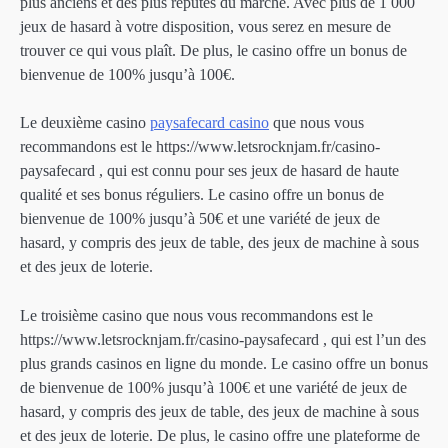
plus anciens et des plus réputés du marché. Avec plus de 1 000
jeux de hasard à votre disposition, vous serez en mesure de
trouver ce qui vous plaît. De plus, le casino offre un bonus de
bienvenue de 100% jusqu’à 100€.
Le deuxième casino
paysafecard casino
que nous vous
recommandons est le https://www.letsrocknjam.fr/casino-
paysafecard , qui est connu pour ses jeux de hasard de haute
qualité et ses bonus réguliers. Le casino offre un bonus de
bienvenue de 100% jusqu’à 50€ et une variété de jeux de
hasard, y compris des jeux de table, des jeux de machine à sous
et des jeux de loterie.
Le troisième casino que nous vous recommandons est le
https://www.letsrocknjam.fr/casino-paysafecard , qui est l’un des
plus grands casinos en ligne du monde. Le casino offre un bonus
de bienvenue de 100% jusqu’à 100€ et une variété de jeux de
hasard, y compris des jeux de table, des jeux de machine à sous
et des jeux de loterie. De plus, le casino offre une plateforme de