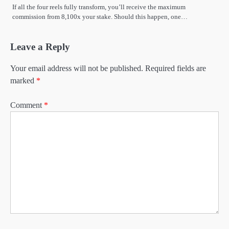
If all the four reels fully transform, you’ll receive the maximum
commission from 8,100x your stake. Should this happen, one…
Leave a Reply
Your email address will not be published.
Required fields are
marked
*
Comment
*