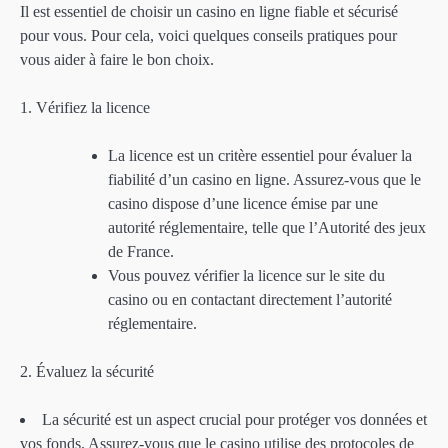
Il est essentiel de choisir un casino en ligne fiable et sécurisé
pour vous. Pour cela, voici quelques conseils pratiques pour
vous aider à faire le bon choix.
1. Vérifiez la licence
La licence est un critère essentiel pour évaluer la
fiabilité d’un casino en ligne. Assurez-vous que le
casino dispose d’une licence émise par une
autorité réglementaire, telle que l’Autorité des jeux
de France.
Vous pouvez vérifier la licence sur le site du
casino ou en contactant directement l’autorité
réglementaire.
2. Évaluez la sécurité
La sécurité est un aspect crucial pour protéger vos données et
vos fonds. Assurez-vous que le casino utilise des protocoles de