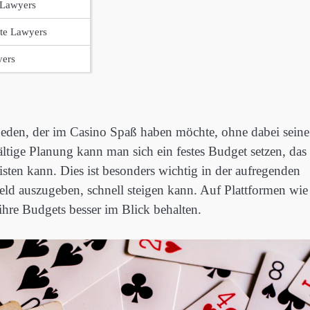
 Lawyers
ate Lawyers
yers
tel gesund
 jeden, der im Casino Spaß haben möchte, ohne dabei seine
ältige Planung kann man sich ein festes Budget setzen, das
eisten kann. Dies ist besonders wichtig in der aufregenden
ld auszugeben, schnell steigen kann. Auf Plattformen wie
ihre Budgets besser im Blick behalten.