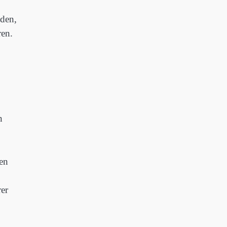
iden,
ren.
n
ren
rer