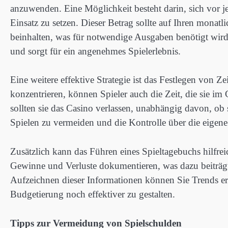
anzuwenden. Eine Möglichkeit besteht darin, sich vor 
Einsatz zu setzen. Dieser Betrag sollte auf Ihren monatli
beinhalten, was für notwendige Ausgaben benötigt wird
und sorgt für ein angenehmes Spielerlebnis.
Eine weitere effektive Strategie ist das Festlegen von Zei
konzentrieren, können Spieler auch die Zeit, die sie im 
sollten sie das Casino verlassen, unabhängig davon, ob
Spielen zu vermeiden und die Kontrolle über die eigene
Zusätzlich kann das Führen eines Spieltagebuchs hilfrei
Gewinne und Verluste dokumentieren, was dazu beiträgt,
Aufzeichnen dieser Informationen können Sie Trends er
Budgetierung noch effektiver zu gestalten.
Tipps zur Vermeidung von Spielschulden