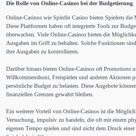
Die Rolle von Online-Casinos bei der Budgetierung
Online-Casinos wie Spinfin Casino bieten Spielern die 
Diese Plattformen haben oft integrierte Tools zur Budge
überwachen. Viele Online-Casinos bieten die Möglichkei
Ausgaben im Griff zu behalten. Solche Funktionen sind b
ihre Ausgaben zu kontrollieren.
Darüber hinaus bieten Online-Casinos oft Promotions un
Willkommensboni, Freispielen und anderen Aktionen prof
persönliche Budget zu belasten. Diese Angebote können 
finanziellen Grenzen gewahrt bleiben.
Ein weiterer Vorteil von Online-Casinos ist die Möglich
Versuchung, impulsiv zu handeln, die oft mit einem ph
eigenen Tempo spielen und sind nicht dem Druck einer