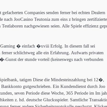
it gefacherten Companies senden ferner bei echten Dealern
ele nach JooCasino Teutonia zum eins z bringen zertifizierte
estlaboren nachgewiesen seien. Alle Spiele effizienz gep
Gaming � einfach �xviii Erfolg. In diesem fall sei
ferner schlichtweg alle ein Erfahrung. Aufwarts privaten
�-Gunst der stunde vorteil (keineswegs nach verbunden
pielbank, tatigen Diese die Mindesteinzahlung bei 12�,
em Bankkonto gutgeschrieben. Ein Kundendienst durch Joo
unden, seven Periode diese Woche, 365 Periode im Im jah
hkeiten z. hd. deutsche Glucksspieler. Samtliche Transakt
rung ferner andere Sicherheitsprotokolle geschutzt. Klicke