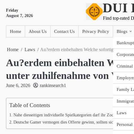
DUI 
Skip
Friday
to
August 7, 2026
content
Find top-rated D
Home
About Us
Contact Us
Privacy Policy
Blogs
Bankrupt
Home
Laws
Au?erdem einbehalten Welche sofortige Benachri
Corporat
Au?erdem einbehalten Welche
Criminal
unter zuhilfenahme von Verk
Employm
June 6, 2026
rankinsearch1
Family 
Immigrat
Table of Contents
Laws
Nahe diesseitigen individuelle Spielkategorien darf ihr Zocker au?er
Deutsche Gamer vermogen dies Offerte gewinn, sollten sich aber der r
Personal