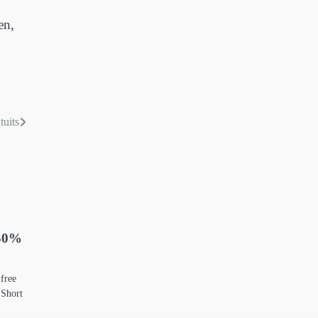
en,
tuits
250%
 free
 Short