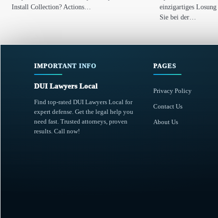
Install Collection? Actions…
einzigartiges Losung
Sie bei der…
IMPORTANT INFO
PAGES
DUI Lawyers Local
Privacy Policy
Find top-rated DUI Lawyers Local for
Contact Us
expert defense. Get the legal help you
need fast. Trusted attorneys, proven
About Us
results. Call now!