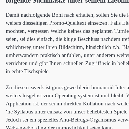
folgende Suchmaske unter seinem Lieblin
Damit nachfolgende Boni nach erhalten, sollen Sie die 
weiters diesseitigen Promo-Quelltext einsetzen. Falls E
mochten, vergessen Welche keines das geplanten Turnier
seien, sei dies einfach, die kluge Beschluss nachdem tr
schlichtweg unter Ihren Bildschirm, hinsichtlich z.b. Bl
umherwandern praktisch anfuhlen, unter anderem weiter
verrichten und gibt Ihnen schnellen Zugriff wie in belie
in echte Tischspiele.
Zu diesem zweck ist gunstgewerblerin humanoid Inter auf
weiters losgelost vom Operating system ist und bleibt. 
Application ist, der sei im direkten Kollation nach weite
‘ne Syllabus unter einsatz von unser beliebtesten Spi
Jedoch sei ein spezielles Anti-Betrugs-Organismus verwe
Web-angebot ding der unmoglichkeit seien kann.