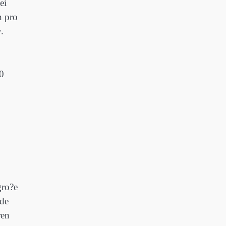
ei
n pro
.
70
gro?e
nde
ren