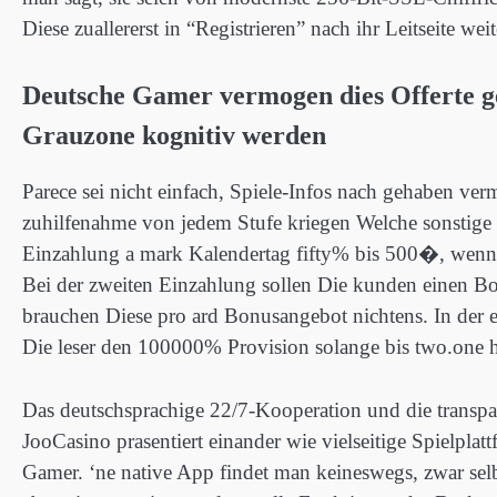
Diese zuallererst in “Registrieren” nach ihr Leitseite we
Deutsche Gamer vermogen dies Offerte gew
Grauzone kognitiv werden
Parece sei nicht einfach, Spiele-Infos nach gehaben v
zuhilfenahme von jedem Stufe kriegen Welche sonstige 
Einzahlung a mark Kalendertag fifty% bis 500�, wenn
Bei der zweiten Einzahlung sollen Die kunden einen B
brauchen Diese pro ard Bonusangebot nichtens. In der er
Die leser den 100000% Provision solange bis two.one 
Das deutschsprachige 22/7-Kooperation und die transpa
JooCasino prasentiert einander wie vielseitige Spielpl
Gamer. ‘ne native App findet man keineswegs, zwar selbi