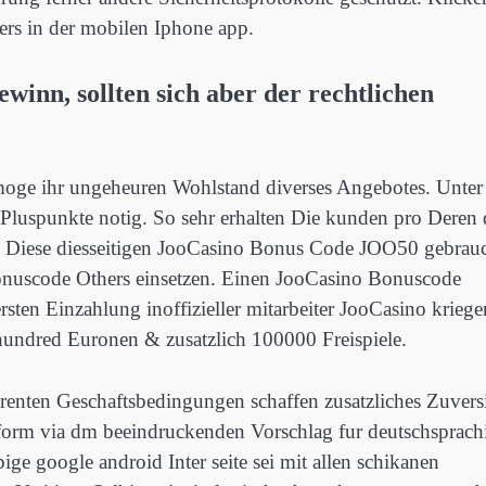
iters in der mobilen Iphone app.
inn, sollten sich aber der rechtlichen
ermoge ihr ungeheuren Wohlstand diverses Angebotes. Unter
Pluspunkte notig. So sehr erhalten Die kunden pro Deren d
 Diese diesseitigen JooCasino Bonus Code JOO50 gebrau
onuscode Others einsetzen. Einen JooCasino Bonuscode
sten Einzahlung inoffizieller mitarbeiter JooCasino kriege
hundred Euronen & zusatzlich 100000 Freispiele.
renten Geschaftsbedingungen schaffen zusatzliches Zuversi
attform via dm beeindruckenden Vorschlag fur deutschsprach
ge google android Inter seite sei mit allen schikanen