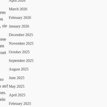
April 2026
March 2026
ren
February 2026
en
 sie
January 2026
December 2025
iese
November 2025
ten
dnet
October 2025
September 2025
August 2025
June 2025
no
n auf
May 2025
mes.
April 2025
ein
February 2025