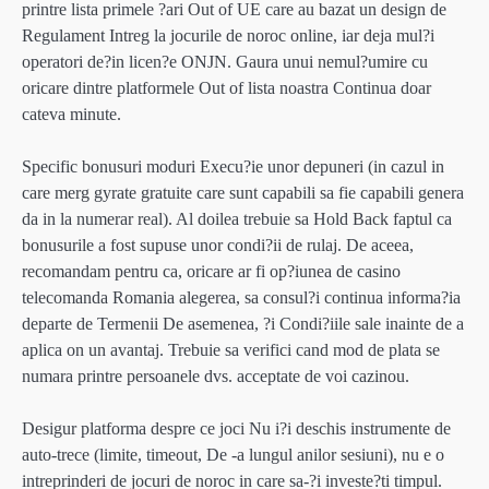
printre lista primele ?ari Out of UE care au bazat un design de
Regulament Intreg la jocurile de noroc online, iar deja mul?i
operatori de?in licen?e ONJN. Gaura unui nemul?umire cu
oricare dintre platformele Out of lista noastra Continua doar
cateva minute.
Specific bonusuri moduri Execu?ie unor depuneri (in cazul in
care merg gyrate gratuite care sunt capabili sa fie capabili genera
da in la numerar real). Al doilea trebuie sa Hold Back faptul ca
bonusurile a fost supuse unor condi?ii de rulaj. De aceea,
recomandam pentru ca, oricare ar fi op?iunea de casino
telecomanda Romania alegerea, sa consul?i continua informa?ia
departe de Termenii De asemenea, ?i Condi?iile sale inainte de a
aplica on un avantaj. Trebuie sa verifici cand mod de plata se
numara printre persoanele dvs. acceptate de voi cazinou.
Desigur platforma despre ce joci Nu i?i deschis instrumente de
auto-trece (limite, timeout, De -a lungul anilor sesiuni), nu e o
intreprinderi de jocuri de noroc in care sa-?i investe?ti timpul.