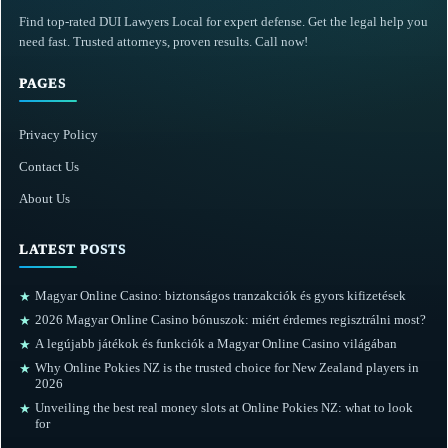
Find top-rated DUI Lawyers Local for expert defense. Get the legal help you
need fast. Trusted attorneys, proven results. Call now!
PAGES
Privacy Policy
Contact Us
About Us
LATEST POSTS
Magyar Online Casino: biztonságos tranzakciók és gyors kifizetések
★
2026 Magyar Online Casino bónuszok: miért érdemes regisztrálni most?
★
A legújabb játékok és funkciók a Magyar Online Casino világában
★
Why Online Pokies NZ is the trusted choice for New Zealand players in
★
2026
Unveiling the best real money slots at Online Pokies NZ: what to look
★
for