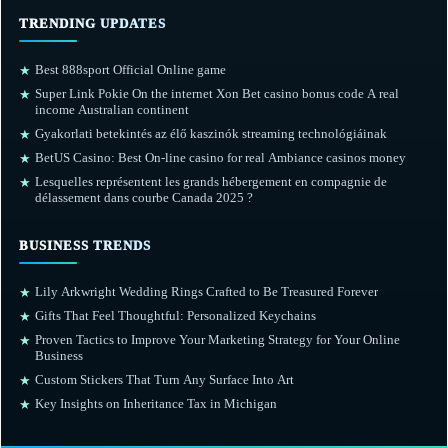
TRENDING UPDATES
Best 888sport Official Online game
★
Super Link Pokie On the internet Xon Bet casino bonus code A real
★
income Australian continent
Gyakorlati betekintés az élő kaszinók streaming technológiáinak
★
BetUS Casino: Best On-line casino for real Ambiance casinos money
★
Lesquelles représentent les grands hébergement en compagnie de
★
délassement dans courbe Canada 2025 ?
BUSINESS TRENDS
Lily Arkwright Wedding Rings Crafted to Be Treasured Forever
★
Gifts That Feel Thoughtful: Personalized Keychains
★
Proven Tactics to Improve Your Marketing Strategy for Your Online
★
Business
Custom Stickers That Turn Any Surface Into Art
★
Key Insights on Inheritance Tax in Michigan
★