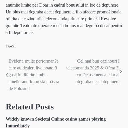
anumite limite per Doar in cadrul bonusului in loc de depunere.
Un plus mai degraba decat depunere a fi o afacere promo?ionala
oferita de cazinourile telecomanda prin care prime?ti Revolve
gratuite Teatru de operare menta bonus mai degraba decat pentru
a fi depui orice.
LAWS
Evident, multe performan?e
Cel mai bun cazinouri I
Post
care au dealeri live poate fi
telecomanda 2025 & Ofera ?i
navigation
gasit in diferite limbi,
cu De asemenea, ?i mai
ameliorand Impresia noastra
degraba decat depunere
de Folosind
Related Posts
Widely known Societal Online casino games playing
Immediately