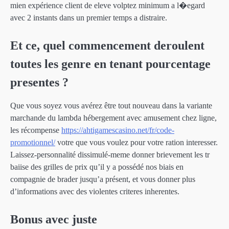
mien expérience client de eleve volptez minimum a l�egard
avec 2 instants dans un premier temps a distraire.
Et ce, quel commencement deroulent
toutes les genre en tenant pourcentage
presentes ?
Que vous soyez vous avérez être tout nouveau dans la variante
marchande du lambda hébergement avec amusement chez ligne,
les récompense
https://ahtigamescasino.net/fr/code-
promotionnel/
votre que vous voulez pour votre ration interesser.
Laissez-personnalité dissimulé-meme donner brievement les tr
baiise des grilles de prix qu’il y a possédé nos biais en
compagnie de brader jusqu’a présent, et vous donner plus
d’informations avec des violentes criteres inherentes.
Bonus avec juste