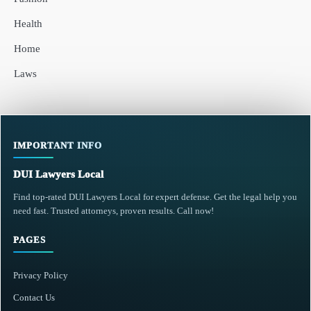
Health
Home
Laws
IMPORTANT INFO
DUI Lawyers Local
Find top-rated DUI Lawyers Local for expert defense. Get the legal help you
need fast. Trusted attorneys, proven results. Call now!
PAGES
Privacy Policy
Contact Us