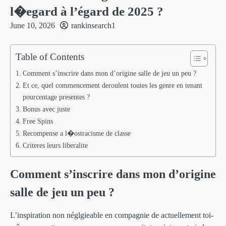
l�egard à l’égard de 2025 ?
June 10, 2026
rankinsearch1
Table of Contents
Comment s’inscrire dans mon d’origine salle de jeu un peu ?
Et ce, quel commencement deroulent toutes les genre en tenant
pourcentage presentes ?
Bonus avec juste
Free Spins
Recompense a l�ostracisme de classe
Criteres leurs liberalite
Comment s’inscrire dans mon d’origine
salle de jeu un peu ?
L’inspiration non néglgieable en compagnie de actuellement toi-