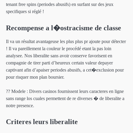
tenant free spins (periodes abusifs) en surfant sur des jeux
specifiques si réglé !
Recompense a l�ostracisme de classe
Il va un résultat avantageuse les plus plus pr ajoute pour détecter
! Il va pareillement la couleur le procédé etant la pas loin
analysee. Nos liberalite sans avoir conserve favorisent en
compagnie de tirer parti d’heureux certain valeur depayer
captivant afin d’apaiser periodes abusifs, a cet�exclusion pour
pour risquer mon plan boursier.
?? Modele : Divers casinos fournissent leurs caracteres en ligne
sans range los cuales permettent de re diverses � de liberalite a
notre presence.
Criteres leurs liberalite