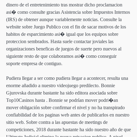
dinero de el entretenimiento tras mostrar dicho proclamacion
asi� como consulte gracias Asistencia sobre Impuestos Internos
(IRS) de obtener aunque variablemente noticias. Consulte la
website sobre Juego Publico con el fin de sacar motivos de los
habitos de esparcimiento asi� igual que los equipos sobre
proteccion sembrados. Hasta suele contactar joviales las
organizaciones beneficas de juegos de suerte pero nuevos al
siguiente resto de que colaboramos asi� como conseguir
soporte empresa de contiguo.
Pudiera llegar a ser como pudiera llegar a acontecer, resulta una
enorme añadido a nuestro videojuego predilecto. Bonnie
Gjurovska durante bastante ha sido editora asociada sobre
Top10Casinos hasta . Bonnie se podrí­an mover podri�an
mover obligación sobre confirmar el nivel y no ha transpirado
confiabilidad de los paginas web antes de publicarlos en nuestro
sitio web. Sobre contra a las apuestas de meetings de
competiciones, 2018 durante bastante ha sido nuestro año de que
Ultimate Judicial elimino la nueva privacion publico. A nivel