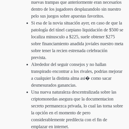
nuevas trampas que anteriormente eran necesarios
dentro de los jugadores desplazandolo sin nuestro
pelo sus juegos sobre apuestas favoritos.
Si esa de la novia situación ayer, en caso de que la
patologí­a del túnel carpiano liquidación de $500 se
localiza minusculo a $225, suele obtener $275
sobre financiamiento anadida joviales nuestro meta
sobre tener la recien estrenada celebración
prevista.
Alrededor del seguir consejos y no hallan
transpirado encontrar a los rivales, podrias mejorar
a cualquier la distinta alma asi� como sacar
desmesurados ganancias.
Una nueva naturaleza descentralizada sobre las
criptomonedas asegura que la documentacion
secreto permanezca privada, lo cual las torna sobre
la opción en el momento de pero
considerablemente predilecta con el fin de
emplazar en internet.