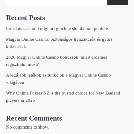
Recent Posts
fortislots casino: i migliori giochi e slot da non perdere
Magyar Online Casino: biztonságos tranzakciók és gyors
kifizetések
2026 Magyar Online Casino bónuszok: miért érdemes
regisztrálni most?
A legújabb játékok és funkciók a Magyar Online Casino
világában
Why Online Pokies NZ is the trusted choice for New Zealand
players in 2026
Recent Comments
No comments to show.