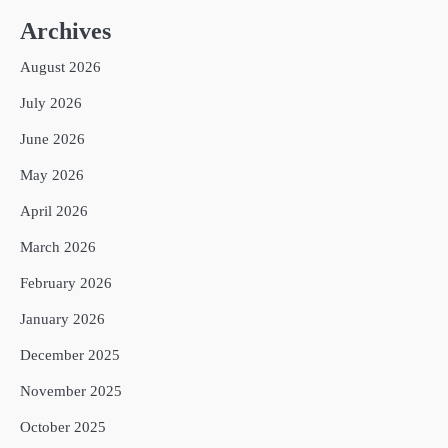
Archives
August 2026
July 2026
June 2026
May 2026
April 2026
March 2026
February 2026
January 2026
December 2025
November 2025
October 2025