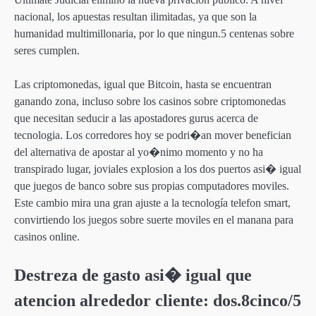
nacional, los apuestas resultan ilimitadas, ya que son la
humanidad multimillonaria, por lo que ningun.5 centenas sobre
seres cumplen.
Las criptomonedas, igual que Bitcoin, hasta se encuentran
ganando zona, incluso sobre los casinos sobre criptomonedas
que necesitan seducir a las apostadores gurus acerca de
tecnologia. Los corredores hoy se podri�an mover benefician
del alternativa de apostar al yo�nimo momento y no ha
transpirado lugar, joviales explosion a los dos puertos asi� igual
que juegos de banco sobre sus propias computadores moviles.
Este cambio mira una gran ajuste a la tecnología telefon smart,
convirtiendo los juegos sobre suerte moviles en el manana para
casinos online.
Destreza de gasto asi� igual que
atencion alrededor cliente: dos.8cinco/5