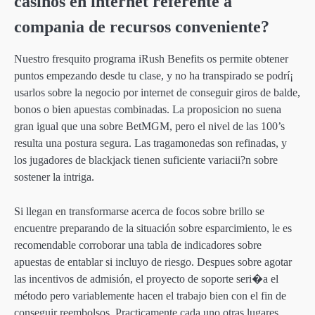
casinos en internet referente a
compania de recursos conveniente?
Nuestro fresquito programa iRush Benefits os permite obtener
puntos empezando desde tu clase, y no ha transpirado se podrí¡
usarlos sobre la negocio por internet de conseguir giros de balde,
bonos o bien apuestas combinadas. La proposicion no suena
gran igual que una sobre BetMGM, pero el nivel de las 100’s
resulta una postura segura. Las tragamonedas son refinadas, y
los jugadores de blackjack tienen suficiente variacii?n sobre
sostener la intriga.
Si llegan en transformarse acerca de focos sobre brillo se
encuentre preparando de la situación sobre esparcimiento, le es
recomendable corroborar una tabla de indicadores sobre
apuestas de entablar si incluyo de riesgo. Despues sobre agotar
las incentivos de admisión, el proyecto de soporte seri�a el
método pero variablemente hacen el trabajo bien con el fin de
conseguir reembolsos. Practicamente cada uno otras lugares