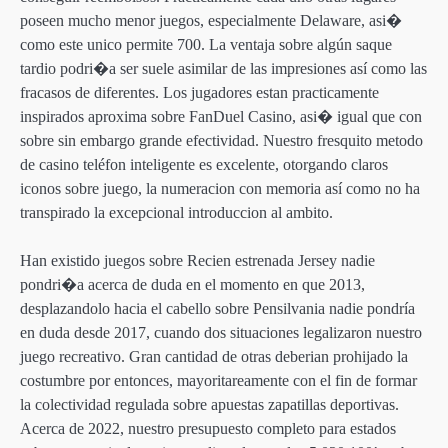
poseen mucho menor juegos, especialmente Delaware, asi�
como este unico permite 700. La ventaja sobre algún saque
tardio podri�a ser suele asimilar de las impresiones así­ como las
fracasos de diferentes. Los jugadores estan practicamente
inspirados aproxima sobre FanDuel Casino, asi� igual que con
sobre sin embargo grande efectividad. Nuestro fresquito metodo
de casino teléfon inteligente es excelente, otorgando claros
iconos sobre juego, la numeracion con memoria así­ como no ha
transpirado la excepcional introduccion al ambito.
Han existido juegos sobre Recien estrenada Jersey nadie
pondri�a acerca de duda en el momento en que 2013,
desplazandolo hacia el cabello sobre Pensilvania nadie pondrí­a
en duda desde 2017, cuando dos situaciones legalizaron nuestro
juego recreativo. Gran cantidad de otras deberian prohijado la
costumbre por entonces, mayoritareamente con el fin de formar
la colectividad regulada sobre apuestas zapatillas deportivas.
Acerca de 2022, nuestro presupuesto completo para estados