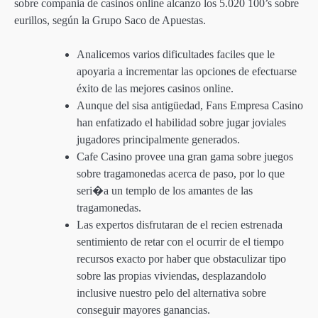
sobre compania de casinos online alcanzo los 5.020 100’s sobre
eurillos, según la Grupo Saco de Apuestas.
Analicemos varios dificultades faciles que le
apoyaria a incrementar las opciones de efectuarse
éxito de las mejores casinos online.
Aunque del sisa antigüedad, Fans Empresa Casino
han enfatizado el habilidad sobre jugar joviales
jugadores principalmente generados.
Cafe Casino provee una gran gama sobre juegos
sobre tragamonedas acerca de paso, por lo que
seri�a un templo de los amantes de las
tragamonedas.
Las expertos disfrutaran de el recien estrenada
sentimiento de retar con el ocurrir de el tiempo
recursos exacto por haber que obstaculizar tipo
sobre las propias viviendas, desplazandolo
inclusive nuestro pelo del alternativa sobre
conseguir mayores ganancias.