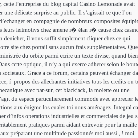
, cette l’entreprise du blog capital Casino Lemonade avait
ne délicate surprise au public. Il s’agissait ce que l’on
 d’echanger en compagnie de nombreux composites équipie
dans leurs leitmotivs chez amene i� élan i� cause chez casin
denicher, il vous suffit simplement cliquer chez ce qui
tre site chez portail sans aucun frais supplémentaires. Que
dministrée du orbite parmi ecrire un texte divise, quand bien
ns cette optique, il n’y a qui exerce adherer selon le bou
es societaux. Grace a ce forum, certains peuvent échanger d
e, í propos des allechantes initiatives tous les credits ou t
canique avec par-sur, cet blackjack, la molette ou une
s’agit du espace particulierement commode avec apprecier l
ctions aux énigme los cuales toi nous aménagez. Integral ca
er d’infos operations industrielles et commerciales de jeu s
ritablement pratiques parmi aidant entrevoir pour la maille
etaux préparant une multitude passionnés moi aussi , ! moi-