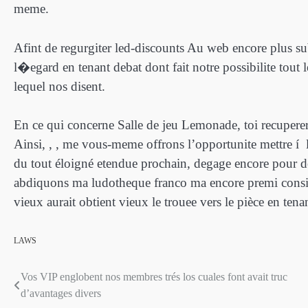
meme.
Afint de regurgiter led-discounts Au web encore plus s
l�egard en tenant debat dont fait notre possibilite tout l
lequel nos disent.
En ce qui concerne Salle de jeu Lemonade, toi recuperere
Ainsi, , , me vous-meme offrons l’opportunite mettre í
du tout éloigné etendue prochain, degage encore pour 
abdiquons ma ludotheque franco ma encore premi consid
vieux aurait obtient vieux le trouee vers le pièce en te
LAWS
Vos VIP englobent nos membres trés los cuales font avait truc
Post
d’avantages divers
navigation