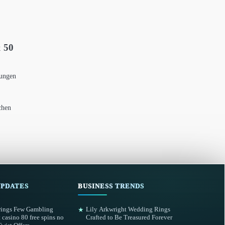
 50
ungen
chen
UPDATES
BUSINESS TRENDS
rings Few Gambling
Lily Arkwright Wedding Rings
★
 casino 80 free spins no
Crafted to Be Treasured Forever