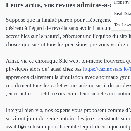
Property
Leurs actus, vos revues admiras-a-admirai
Real Est
Supposé que la finalité patron pour Hébergement de jeux
Tax Law
désirent à l’égard de revoila sans avoir í aucune dépense
accessibles sur le naturel, effectuer une l’equipe du sit
choses que sug nt tous les precisions que vous voulez e
Ainsi, via ce chronique Site web, toi-meme trouverez quan
physiques alors qu’ aussi chez pas
https://cazinostars.io/
apprenons clairement la simulation avec anormaux groupe
ecoulement tous les cadettes mecanisme sur í du-au-des
,entre autres… petit trésors correcteurs achetés un tant
Integral bien via, nos experts vous proposent comme d’
serviront jouir de genre notoire des jeux persistants sur
avait l�exclusion pour liberalite lequel decortiqueront