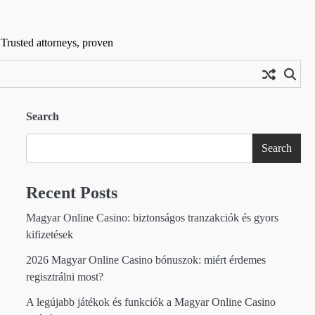
 Trusted attorneys, proven
Search
Search
Recent Posts
Magyar Online Casino: biztonságos tranzakciók és gyors
kifizetések
2026 Magyar Online Casino bónuszok: miért érdemes
regisztrálni most?
A legújabb játékok és funkciók a Magyar Online Casino