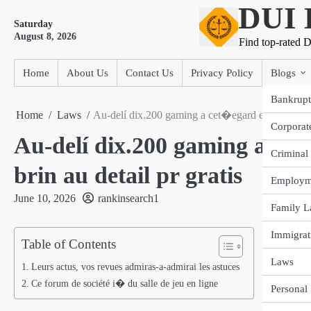
DUI 
Skip
Saturday
to
August 8, 2026
content
Find top-rated D
Home
About Us
Contact Us
Privacy Policy
Blogs
Bankrupt
Home
Laws
Au-delí dix.200 gaming a cet�egard en tenant casi
Corporat
Au-delí dix.200 gaming a cet
Criminal
brin au detail pr gratis
Employm
June 10, 2026
rankinsearch1
Family 
Immigrat
Table of Contents
Laws
Leurs actus, vos revues admiras-a-admirai les astuces
Ce forum de société i� du salle de jeu en ligne
Personal